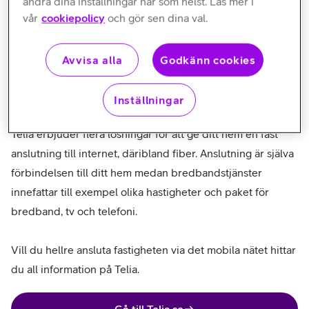
ändra dina inställningar när som helst. Läs mer i
vår
cookiepolicy
och gör sen dina val.
Avvisa alla
Godkänn cookies
Vad är en anslutning och hur skiljer
Inställningar
det sig mot bredbandstjänster?
Telia erbjuder flera lösningar för att ge ditt hem en fast
anslutning till internet, däribland fiber. Anslutning är själva
förbindelsen till ditt hem medan bredbandstjänster
innefattar till exempel olika hastigheter och paket för
bredband, tv och telefoni.
Vill du hellre ansluta fastigheten via det mobila nätet hittar
du all information på Telia.